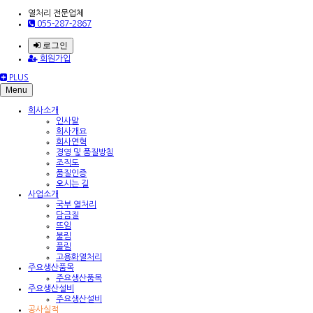
열처리 전문업체
055-287-2867
로그인
회원가입
PLUS
Menu
회사소개
인사말
회사개요
회사연혁
경영 및 품질방침
조직도
품질인증
오시는 길
사업소개
국부 열처리
담금질
뜨임
불림
풀림
고용화열처리
주요생산품목
주요생산품목
주요생산설비
주요생산설비
공사실적