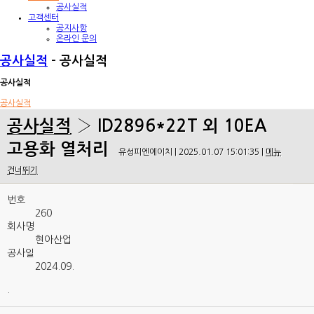
공사실적
고객센터
공지사항
온라인 문의
공사실적
- 공사실적
공사실적
공사실적
공사실적
› ID2896*22T 외 10EA
고용화 열처리
유성피엔에이치 | 2025.01.07 15:01:35 |
메뉴
건너뛰기
번호
260
회사명
현아산업
공사일
2024.09.
.