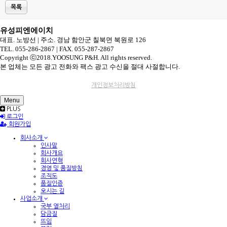
목록
유성피엔에이치
대표. 노방선 | 주소. 경남 함안군 칠북면 북원로 126
TEL. 055-286-2867 | FAX. 055-287-2867
Copyright ⓒ2018.YOOSUNG P&H. All rights reserved.
본 업체는 모든 광고 전화와 팩스 광고 수신을 절대 사절합니다.
개인정보처리방침
Menu
PLUS
로그인
회원가입
회사소개
인사말
회사개요
회사연혁
경영 및 품질방침
조직도
품질인증
오시는 길
사업소개
국부 열처리
담금질
뜨임